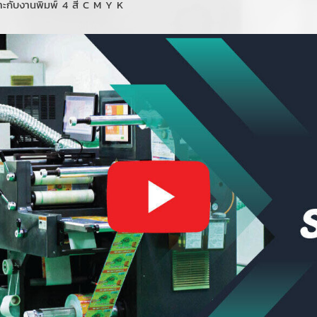
าะกับงานพิมพ์ 4 สี C M Y K