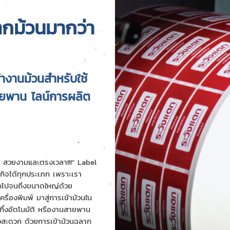
ากม้วนมากว่า
้างานม้วนสำหรับใช้
สายพาน ไลน์การผลิต
ก สวยงามและตรงเวลา!!!" Label
กิจได้ทุกประเภท เพราะเรา
็กไปจนถึงขนาดใหญ่ด้วย
ื่องพิมพ์ มาสู่การเข้าม้วนใน
จะกึ่งอัตโนมัติ หรืองานสายพาน
างสะดวก ด้วยการเข้าม้วนฉลาก